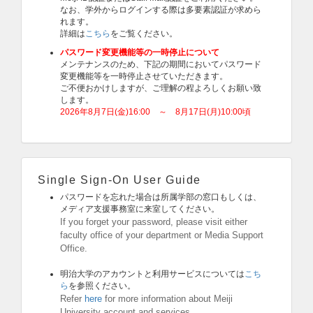
なお、学外からログインする際は多要素認証が求めら
れます。
詳細は
こちら
をご覧ください。
パスワード変更機能等の一時停止について
メンテナンスのため、下記の期間においてパスワード
変更機能等を一時停止させていただきます。
ご不便おかけしますが、ご理解の程よろしくお願い致
します。
2026年8月7日(金)16:00 ～ 8月17日(月)10:00頃
Single Sign-On User Guide
パスワードを忘れた場合は所属学部の窓口もしくは、
メディア支援事務室に来室してください。
If you forget your password, please visit either
faculty office of your department or Media Support
Office.
明治大学のアカウントと利用サービスについては
こち
ら
を参照ください。
Refer
here
for more information about Meiji
University account and services.