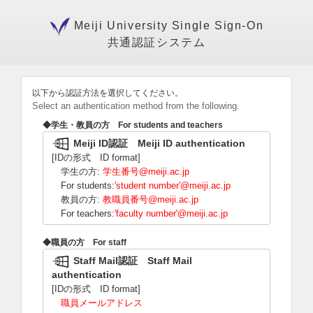
Meiji University
Single Sign-On
共通認証システム
以下から認証方法を選択してください。
Select an authentication method from the following.
◆学生・教員の方 For students and teachers
Meiji ID認証 Meiji ID authentication
[IDの形式 ID format]
学生の方:
学生番号@meiji.ac.jp
For students:
'student number'@meiji.ac.jp
教員の方:
教職員番号@meiji.ac.jp
For teachers:
'faculty number'@meiji.ac.jp
◆職員の方 For staff
Staff Mail認証 Staff Mail
authentication
[IDの形式 ID format]
職員メールアドレス