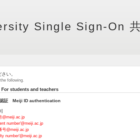
ersity
Single Sign-On
ださい。
the following.
tudents and teachers
D認証 Meiji ID authentication
t]
meiji.ac.jp
dent number'@meiji.ac.jp
@meiji.ac.jp
ulty number'@meiji.ac.jp