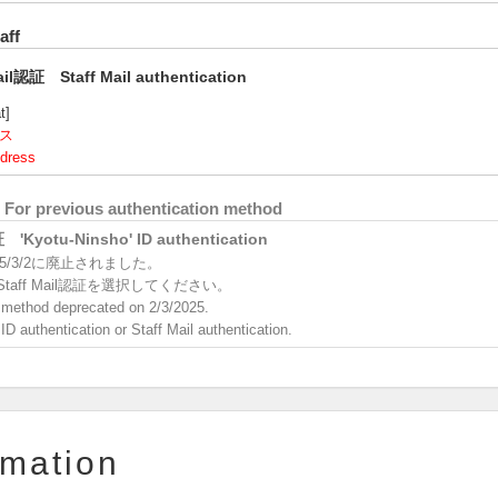
ff
ail認証 Staff Mail authentication
t]
ス
dress
revious authentication method
Kyotu-Ninsho' ID authentication
5/3/2に廃止されました。
はStaff Mail認証を選択してください。
n method deprecated on 2/3/2025.
ID authentication or Staff Mail authentication.
rmation