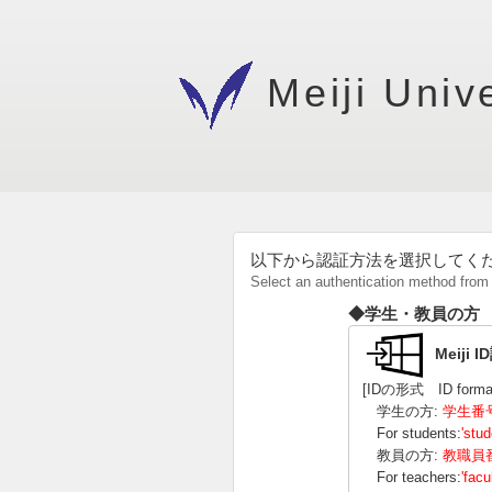
Meiji Univ
以下から認証方法を選択してく
Select an authentication method from 
◆学生・教員の方 For s
Meiji I
[IDの形式 ID forma
学生の方:
学生番号@
For students:
'stu
教員の方:
教職員番号
For teachers:
'fac