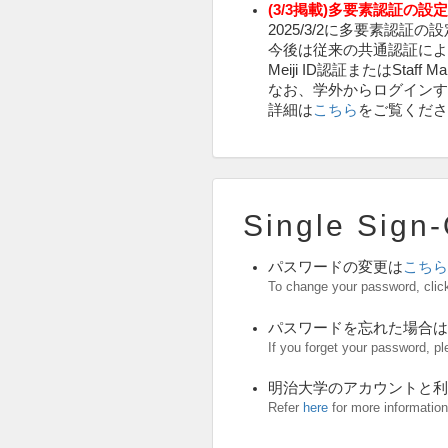
(3/3掲載)多要素認証の設
2025/3/2に多要素認証
今後は従来の共通認証によ
Meiji ID認証またはStaf
なお、学外からログインす
詳細は
こちら
をご覧くださ
Single Sign
パスワードの変更は
こちら
To change your password, cli
パスワードを忘れた場合は
If you forget your password, pl
明治大学のアカウントと利
Refer
here
for more information