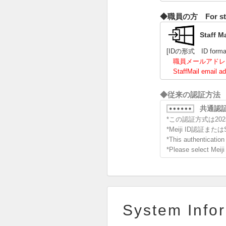
◆職員の方 For sta
Staff M
[IDの形式 ID forma
職員メールアドレ
StaffMail email ad
◆従来の認証方法 For p
共通認証 '
*この認証方式は202
*Meiji ID認証また
*This authenticatio
*Please select Meiji 
System Info